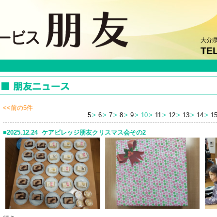
大分県
TEL
<<前の5件
5
6
7
8
9
10
11
12
13
14
1
2025.12.24 ケアビレッジ朋友クリスマス会その2