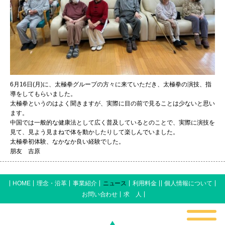
6月16日(月)に、太極拳グループの方々に来ていただき、太極拳の演技、指
導をしてもらいました。
太極拳というのはよく聞きますが、実際に目の前で見ることは少ないと思い
ます。
中国では一般的な健康法として広く普及しているとのことで、実際に演技を
見て、見よう見まねで体を動かしたりして楽しんでいました。
太極拳初体験、なかなか良い経験でした。
朋友 吉原
HOME
理念・沿革
事業紹介
ニュース
利用料金
個人情報について
お問い合わせ
求 人