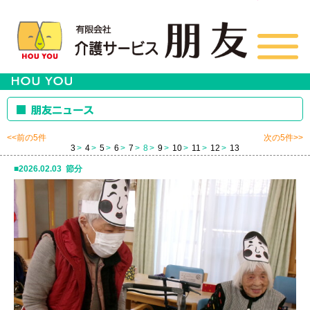
<<前の5件
次の5件>>
3
4
5
6
7
8
9
10
11
12
13
2026.02.03 節分