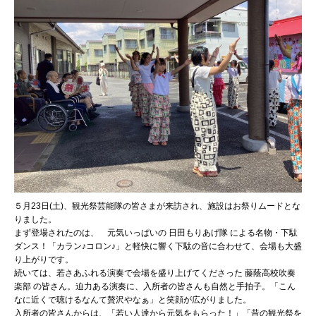
５月23日(土)、観光祭芸能隊の皆さまが来訪され、施設はお祭りムードとな
りました。
まず登場されたのは、 元気いっぱいの 日田もりあげ隊 による名物・下駄
ダンス！「カラン♪コロン♪」と軽快に響く下駄の音に合わせて、会場も大盛
り上がりです。
続いては、若さあふれる演奏で会場を盛り上げてくださった 藤蔭高校吹奏
楽部 の皆さん。迫力ある演奏に、入所者の皆さんも自然と手拍子。「こん
なに近くで聴けるなんて贅沢やなぁ」と笑顔が広がりました。
入所者の皆さんからは、「若い人達から元気をもらった！」「昔の観光祭を