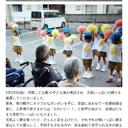
5月22日(金)、月隈こども園 の子ども達が来訪され、元気いっぱいの踊りを
披露してくださいました。
黄色、青の帽子にカラフルなポンポンを手に、音楽に合わせて一生懸命踊る
姿に、入所者の皆さまからは「かわいい～！」と歓声があがり、会場はたち
まち笑顔でいっぱいになりました。
元気よく腕を振ったり、ぴょんと足を上げたり、それぞれが精いっぱい踊る
姿はとても愛らしく、手拍子をされる方や、目を細めて見守られる方の姿も