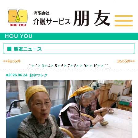
<<前の5件
次の5件>>
1
2
3
4
5
6
7
8
>
9
>
10
>
11
2026.06.24 おやつレク