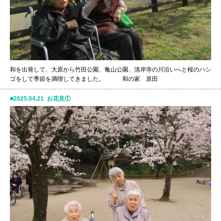
和を出発して、大原から竹田公園、亀山公園、清岸寺の川沿いへと桜のハシ
ゴをして季節を満喫してきました。 和の家 原田
2025.04.21 お花見①