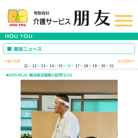
<<前の5件
次の5件>>
11
12
13
14
15
16
17
18
19
20
21
2025.05.24 観光祭芸能隊の訪問その2