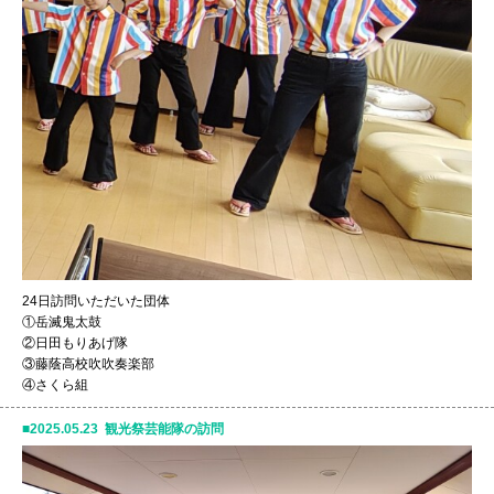
24日訪問いただいた団体
①岳滅鬼太鼓
②日田もりあげ隊
③藤蔭高校吹吹奏楽部
④さくら組
2025.05.23 観光祭芸能隊の訪問